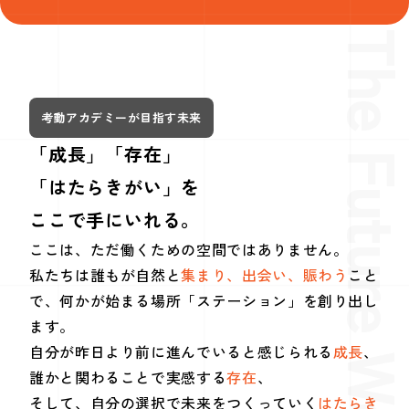
The Future We Aim
考動アカデミーが目指す未来
「成長」「存在」
「はたらきがい」を
ここで手にいれる。
ここは、ただ働くための空間ではありません。
私たちは誰もが自然と
集まり、出会い、賑わう
こと
で、何かが始まる場所「ステーション」を創り出し
ます。
自分が昨日より前に進んでいると感じられる
成長
、
誰かと関わることで実感する
存在
、
そして、自分の選択で未来をつくっていく
はたらき